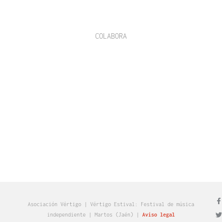
COLABORA
Asociación Vértigo | Vértigo Estival: Festival de música
independiente | Martos (Jaén)​ |
Aviso legal