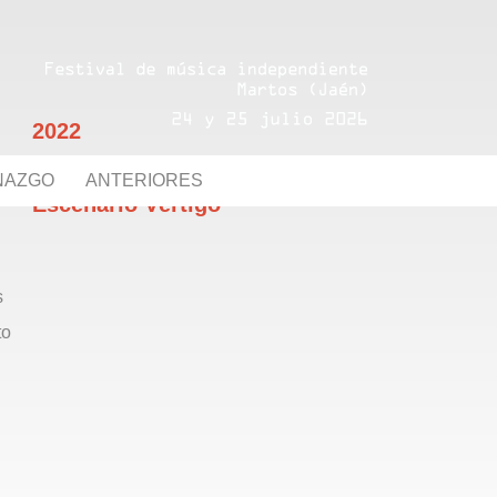
2022
NAZGO
ANTERIORES
Escenario Vértigo
s
to