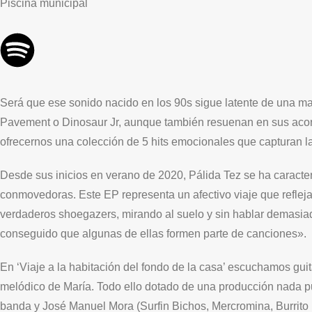
Piscina municipal
Será que ese sonido nacido en los 90s sigue latente de una ma
Pavement o Dinosaur Jr, aunque también resuenan en sus acorde
ofrecernos una colección de 5 hits emocionales que capturan l
Desde sus inicios en verano de 2020, Pálida Tez se ha caracter
conmovedoras. Este EP representa un afectivo viaje que reflej
verdaderos shoegazers, mirando al suelo y sin hablar demasia
conseguido que algunas de ellas formen parte de canciones».
En ‘Viaje a la habitación del fondo de la casa’ escuchamos gui
melódico de María. Todo ello dotado de una producción nada pul
banda y José Manuel Mora (Surfin Bichos, Mercromina, Burrito 