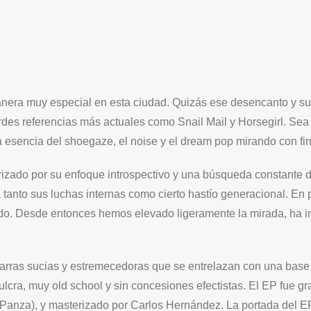
nera muy especial en esta ciudad. Quizás ese desencanto y su 
s referencias más actuales como Snail Mail y Horsegirl. Sea c
a esencia del shoegaze, el noise y el dream pop mirando con fi
izado por su enfoque introspectivo y una búsqueda constante de
a tanto sus luchas internas como cierto hastío generacional. E
do. Desde entonces hemos elevado ligeramente la mirada, ha i
tarras sucias y estremecedoras que se entrelazan con una base 
cra, muy old school y sin concesiones efectistas. El EP fue gr
Panza), y masterizado por Carlos Hernández. La portada del EP